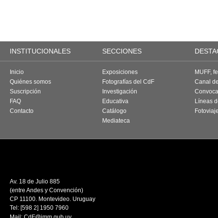
INSTITUCIONALES
SECCIONES
DESTA
Inicio
Exposiciones
MUFF, fes
Quiénes somos
Fotografías del CdF
Canal d
Suscripción
Investigación
Convoca
FAQ
Educativa
Líneas d
Contacto
Catálogo
Fotoviaj
Mediateca
Av. 18 de Julio 885
(entre Andes y Convención)
CP 11100. Montevideo. Uruguay
Tel: [598 2] 1950 7960
Mail:
CdF@imm.gub.uy