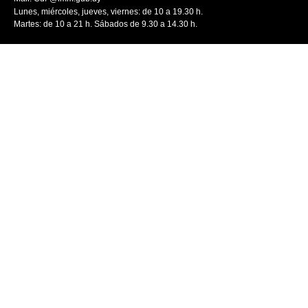
Lunes, miércoles, jueves, viernes: de 10 a 19.30 h.
Martes: de 10 a 21 h. Sábados de 9.30 a 14.30 h.