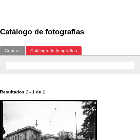
Exposiciones
Fotografías del CdF
Investigación
Educat
Catálogo de fotografías
General
Catálogo de fotografías
Resultados
1
-
1
de
1