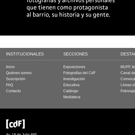
INSTITUCIONALES
SECCIONES
DESTA
Inicio
Exposiciones
MUFF, fes
Quiénes somos
Fotografías del CdF
Canal d
Suscripción
Investigación
Convoca
FAQ
Educativa
Líneas d
Contacto
Catálogo
Fotoviaj
Mediateca
Av. 18 de Julio 885