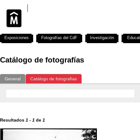
Exposiciones
Fotografías del CdF
Investigación
Educat
Catálogo de fotografías
General
Catálogo de fotografías
Resultados
1
-
1
de
1