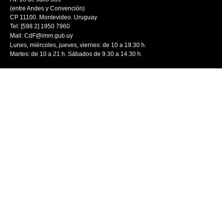
(entre Andes y Convención)
CP 11100. Montevideo. Uruguay
Tel: [598 2] 1950 7960
Mail:
CdF@imm.gub.uy
Lunes, miércoles, jueves, viernes: de 10 a 19.30 h.
Martes: de 10 a 21 h. Sábados de 9.30 a 14.30 h.