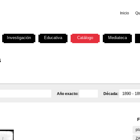
Inicio
Qu
Investigación
Educativa
Catálogo
Mediateca
s
Año exacto:
Década:
F
pl
ZA