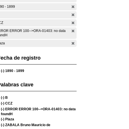
90 - 1899
CZ
ROR ERROR 100-->ORA-01403: no data
undH
aza
echa de registro
(-)
1890 - 1899
alabras clave
(-)
B
(-)
CCZ
(-)
ERROR ERROR 100-->ORA-01403: no data
foundH
(-)
Plaza
(-)
ZABALA Bruno Mauricio de