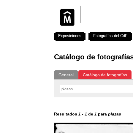
Exposiciones
Fotografías del CdF
Catálogo de fotografía
General
Catálogo de fotografías
Resultados
1
-
1
de
1
para
plazas