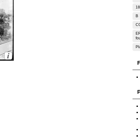
18
B
C
ER
fo
Pl
F
P