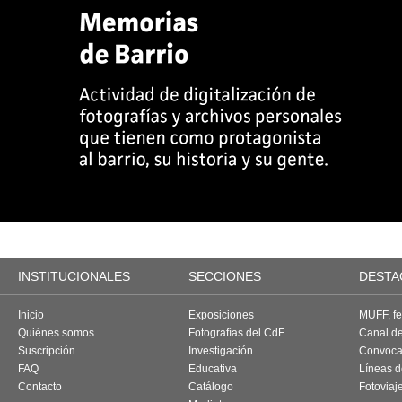
INSTITUCIONALES
SECCIONES
DESTA
Inicio
Exposiciones
MUFF, fes
Quiénes somos
Fotografías del CdF
Canal d
Suscripción
Investigación
Convoca
FAQ
Educativa
Líneas d
Contacto
Catálogo
Fotoviaj