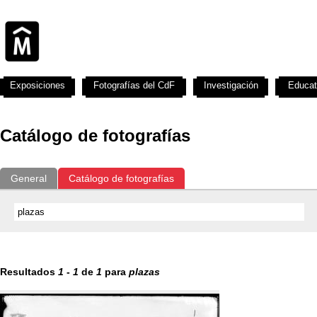
Exposiciones
Fotografías del CdF
Investigación
Educat
Catálogo de fotografías
General
Catálogo de fotografías
Resultados
1
-
1
de
1
para
plazas