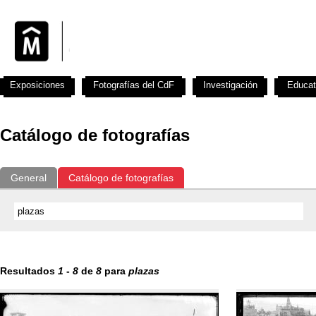
Exposiciones
Fotografías del CdF
Investigación
Educat
Catálogo de fotografías
General
Catálogo de fotografías
Resultados
1
-
8
de
8
para
plazas