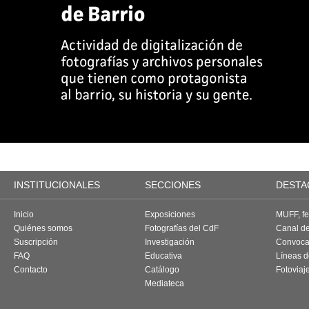
INSTITUCIONALES
SECCIONES
DESTA
Inicio
Exposiciones
MUFF, fes
Quiénes somos
Fotografías del CdF
Canal d
Suscripción
Investigación
Convoca
FAQ
Educativa
Líneas d
Contacto
Catálogo
Fotoviaj
Mediateca