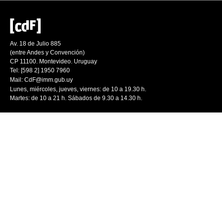
Av. 18 de Julio 885
(entre Andes y Convención)
CP 11100. Montevideo. Uruguay
Tel: [598 2] 1950 7960
Mail:
CdF@imm.gub.uy
Lunes, miércoles, jueves, viernes: de 10 a 19.30 h.
Martes: de 10 a 21 h. Sábados de 9.30 a 14.30 h.