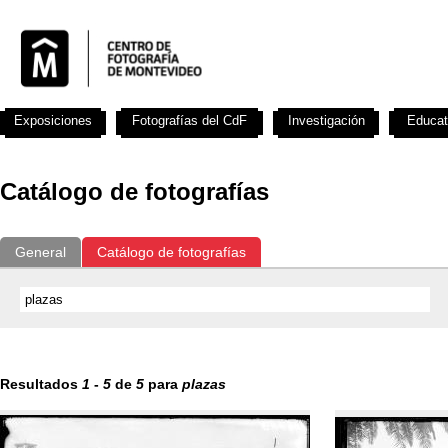
Exposiciones
Fotografías del CdF
Investigación
Educat
Catálogo de fotografías
General
Catálogo de fotografías
Resultados
1
-
5
de
5
para
plazas