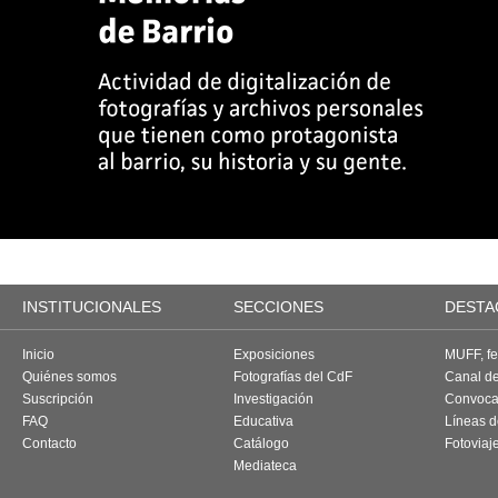
INSTITUCIONALES
SECCIONES
DESTA
Inicio
Exposiciones
MUFF, fes
Quiénes somos
Fotografías del CdF
Canal d
Suscripción
Investigación
Convoca
FAQ
Educativa
Líneas d
Contacto
Catálogo
Fotoviaj
Mediateca