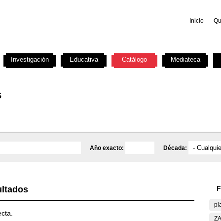
Inicio
Qu
Investigación
Educativa
Catálogo
Mediateca
s
Año exacto:
Década:
ultados
F
pl
ecta.
ZA