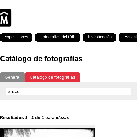
Exposiciones
Fotografías del CdF
Investigación
Educat
Catálogo de fotografías
General
Catálogo de fotografías
Resultados
1
-
1
de
1
para
plazas