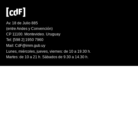
Av. 18 de Julio 885
(entre Andes y Convención)
CP 11100. Montevideo. Uruguay
Tel: [598 2] 1950 7960
Mail:
CdF@imm.gub.uy
Lunes, miércoles, jueves, viernes: de 10 a 19.30 h.
Martes: de 10 a 21 h. Sábados de 9.30 a 14.30 h.