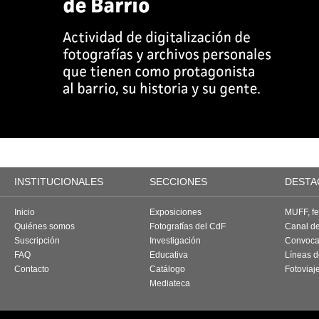
INSTITUCIONALES
SECCIONES
DESTA
Inicio
Exposiciones
MUFF, fes
Quiénes somos
Fotografías del CdF
Canal d
Suscripción
Investigación
Convoca
FAQ
Educativa
Líneas d
Contacto
Catálogo
Fotoviaj
Mediateca