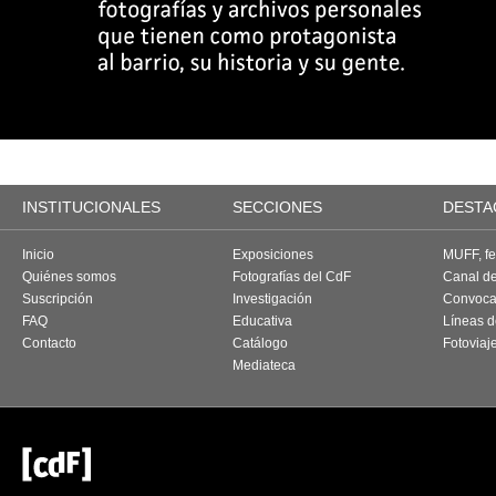
INSTITUCIONALES
SECCIONES
DESTA
Inicio
Exposiciones
MUFF, fes
Quiénes somos
Fotografías del CdF
Canal d
Suscripción
Investigación
Convoca
FAQ
Educativa
Líneas d
Contacto
Catálogo
Fotoviaj
Mediateca