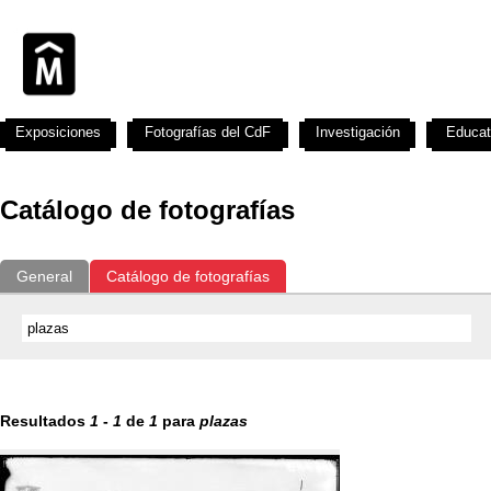
Exposiciones
Fotografías del CdF
Investigación
Educat
Catálogo de fotografías
General
Catálogo de fotografías
Resultados
1
-
1
de
1
para
plazas