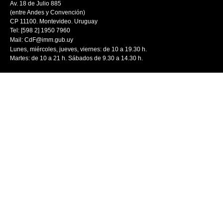
Av. 18 de Julio 885
(entre Andes y Convención)
CP 11100. Montevideo. Uruguay
Tel: [598 2] 1950 7960
Mail:
CdF@imm.gub.uy
Lunes, miércoles, jueves, viernes: de 10 a 19.30 h.
Martes: de 10 a 21 h. Sábados de 9.30 a 14.30 h.