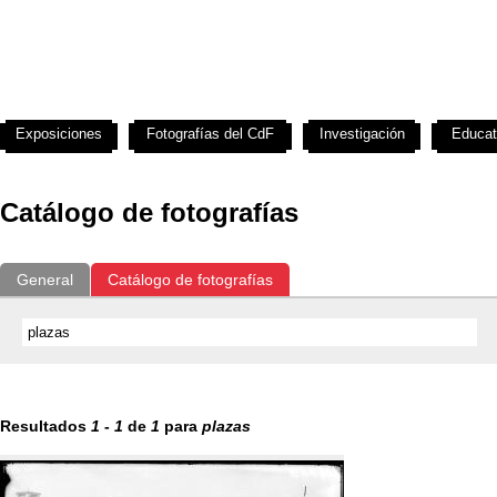
Exposiciones
Fotografías del CdF
Investigación
Educat
Catálogo de fotografías
General
Catálogo de fotografías
Resultados
1
-
1
de
1
para
plazas