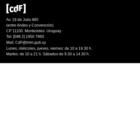
Av. 18 de Julio 885
(entre Andes y Convención)
CP 11100. Montevideo. Uruguay
Tel: [598 2] 1950 7960
Mail:
CdF@imm.gub.uy
Lunes, miércoles, jueves, viernes: de 10 a 19.30 h.
Martes: de 10 a 21 h. Sábados de 9.30 a 14.30 h.