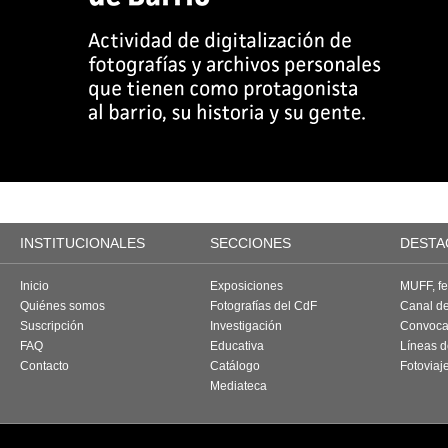
INSTITUCIONALES
SECCIONES
DESTA
Inicio
Exposiciones
MUFF, fes
Quiénes somos
Fotografías del CdF
Canal d
Suscripción
Investigación
Convoca
FAQ
Educativa
Líneas d
Contacto
Catálogo
Fotoviaj
Mediateca