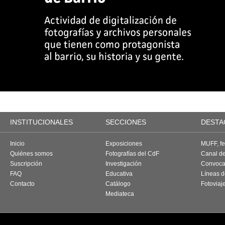
INSTITUCIONALES
SECCIONES
DESTA
Inicio
Exposiciones
MUFF, fes
Quiénes somos
Fotografías del CdF
Canal d
Suscripción
Investigación
Convoca
FAQ
Educativa
Líneas d
Contacto
Catálogo
Fotoviaj
Mediateca