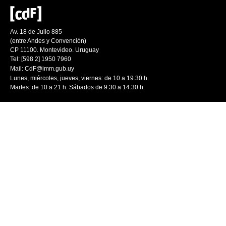
Av. 18 de Julio 885
(entre Andes y Convención)
CP 11100. Montevideo. Uruguay
Tel: [598 2] 1950 7960
Mail:
CdF@imm.gub.uy
Lunes, miércoles, jueves, viernes: de 10 a 19.30 h.
Martes: de 10 a 21 h. Sábados de 9.30 a 14.30 h.