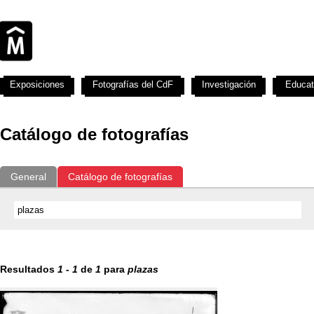
Exposiciones
Fotografías del CdF
Investigación
Educat
Catálogo de fotografías
General
Catálogo de fotografías
Resultados
1
-
1
de
1
para
plazas