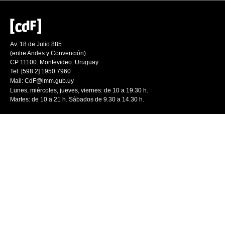
Av. 18 de Julio 885
(entre Andes y Convención)
CP 11100. Montevideo. Uruguay
Tel: [598 2] 1950 7960
Mail:
CdF@imm.gub.uy
Lunes, miércoles, jueves, viernes: de 10 a 19.30 h.
Martes: de 10 a 21 h. Sábados de 9.30 a 14.30 h.