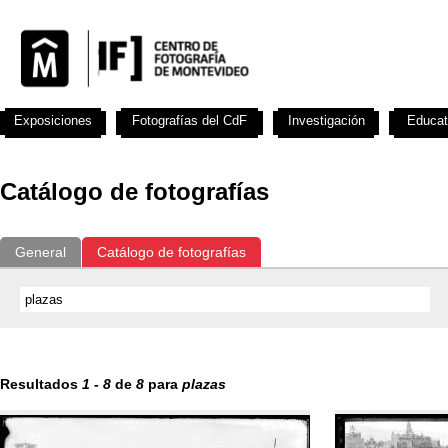
Exposiciones
Fotografías del CdF
Investigación
Educat
Catálogo de fotografías
General
Catálogo de fotografías
Resultados
1
-
8
de
8
para
plazas