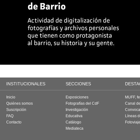
INSTITUCIONALES
SECCIONES
DESTA
Inicio
Exposiciones
MUFF, fes
Quiénes somos
Fotografías del CdF
Canal d
Suscripción
Investigación
Convoca
FAQ
Educativa
Líneas d
Contacto
Catálogo
Fotoviaj
Mediateca