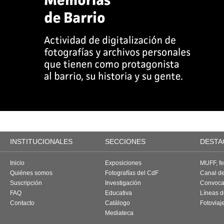
INSTITUCIONALES
SECCIONES
DESTA
Inicio
Exposiciones
MUFF, fes
Quiénes somos
Fotografías del CdF
Canal d
Suscripción
Investigación
Convoca
FAQ
Educativa
Líneas d
Contacto
Catálogo
Fotoviaj
Mediateca