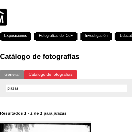
Exposiciones
Fotografías del CdF
Investigación
Educat
Catálogo de fotografías
General
Catálogo de fotografías
Resultados
1
-
1
de
1
para
plazas