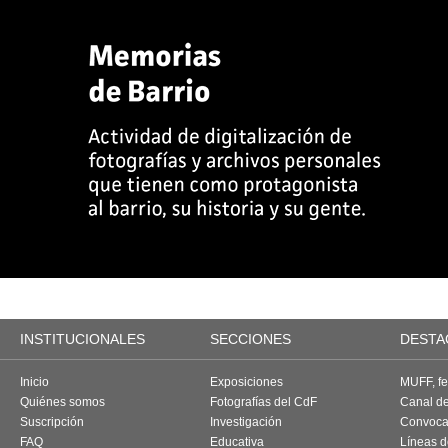
INSTITUCIONALES
SECCIONES
DESTA
Inicio
Exposiciones
MUFF, fes
Quiénes somos
Fotografías del CdF
Canal d
Suscripción
Investigación
Convoca
FAQ
Educativa
Líneas d