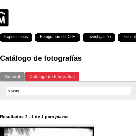
Exposiciones
Fotografías del CdF
Investigación
Educat
Catálogo de fotografías
General
Catálogo de fotografías
Resultados
1
-
1
de
1
para
plazas