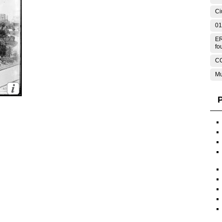
Ci
01
ER
fo
C
Mu
P