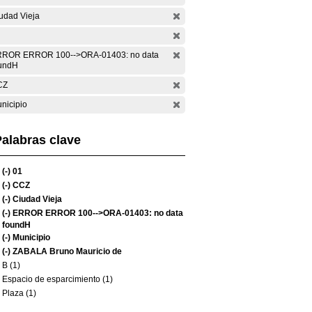
udad Vieja
ROR ERROR 100-->ORA-01403: no data
undH
CZ
nicipio
alabras clave
(-)
01
(-)
CCZ
(-)
Ciudad Vieja
(-)
ERROR ERROR 100-->ORA-01403: no data
foundH
(-)
Municipio
(-)
ZABALA Bruno Mauricio de
B (1)
Espacio de esparcimiento (1)
Plaza (1)