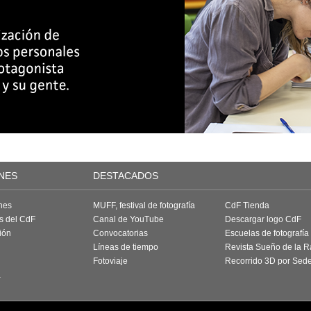
NES
DESTACADOS
nes
MUFF, festival de fotografía
CdF Tienda
as del CdF
Canal de YouTube
Descargar logo CdF
ión
Convocatorias
Escuelas de fotografía
Líneas de tiempo
Revista Sueño de la 
Fotoviaje
Recorrido 3D por Sed
a