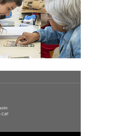
Razón
e CdF