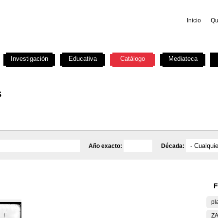
Inicio
Qu
Investigación
Educativa
Catálogo
Mediateca
s
Año exacto:
Década:
F
pl
ZA