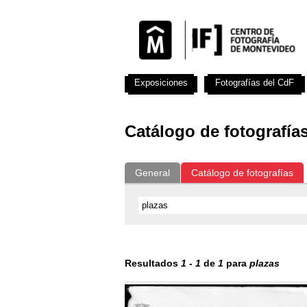
Exposiciones
Fotografías del CdF
Catálogo de fotografía
General
Catálogo de fotografías
Resultados
1
-
1
de
1
para
plazas