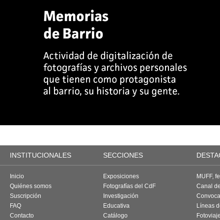
INSTITUCIONALES
SECCIONES
DESTA
Inicio
Exposiciones
MUFF, fes
Quiénes somos
Fotografías del CdF
Canal d
Suscripción
Investigación
Convoca
FAQ
Educativa
Líneas d
Contacto
Catálogo
Fotoviaj