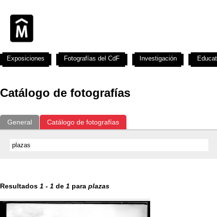
Exposiciones
Fotografías del CdF
Investigación
Educat
Catálogo de fotografías
General
Catálogo de fotografías
Resultados
1
-
1
de
1
para
plazas