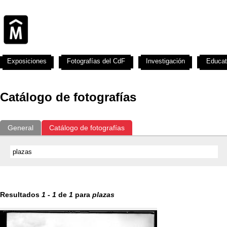
Exposiciones
Fotografías del CdF
Investigación
Educat
Catálogo de fotografías
General
Catálogo de fotografías
Resultados
1
-
1
de
1
para
plazas