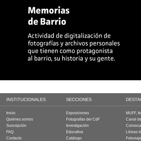
INSTITUCIONALES
SECCIONES
DESTA
Inicio
Exposiciones
MUFF, fes
Quiénes somos
Fotografías del CdF
Canal d
Suscripción
Investigación
Convoca
FAQ
Educativa
Líneas d
Contacto
Catálogo
Fotoviaj