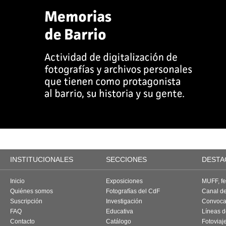
INSTITUCIONALES
SECCIONES
DESTA
Inicio
Exposiciones
MUFF, fes
Quiénes somos
Fotografías del CdF
Canal d
Suscripción
Investigación
Convoca
FAQ
Educativa
Líneas d
Contacto
Catálogo
Fotoviaj