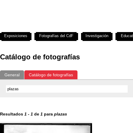
Exposiciones
Fotografías del CdF
Investigación
Educat
Catálogo de fotografías
General
Catálogo de fotografías
Resultados
1
-
1
de
1
para
plazas