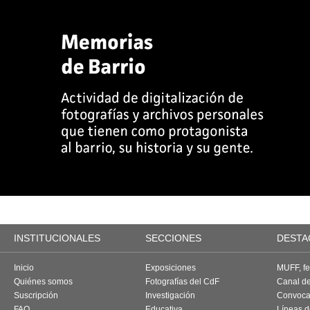
INSTITUCIONALES
SECCIONES
DESTA
Inicio
Exposiciones
MUFF, fes
Quiénes somos
Fotografías del CdF
Canal d
Suscripción
Investigación
Convoca
FAQ
Educativa
Líneas d