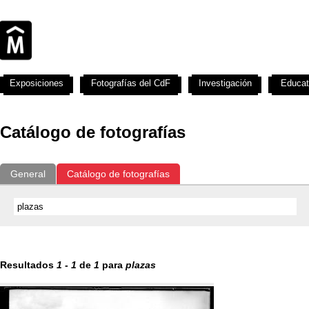
Exposiciones
Fotografías del CdF
Investigación
Educat
Catálogo de fotografías
General
Catálogo de fotografías
Resultados
1
-
1
de
1
para
plazas