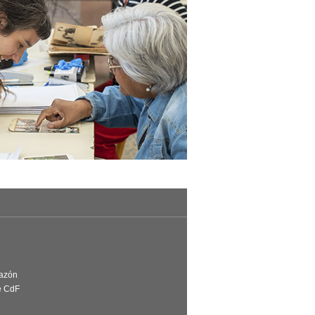
Razón
e CdF