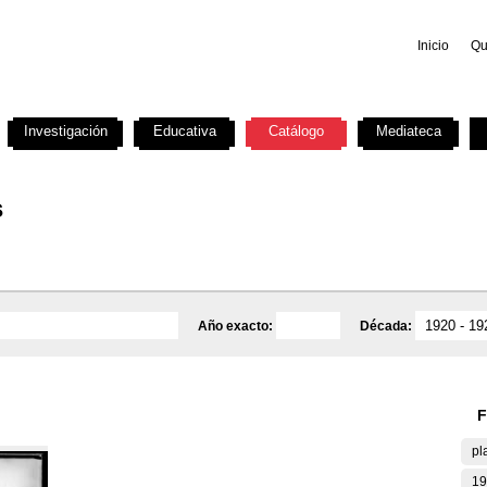
Inicio
Qu
Investigación
Educativa
Catálogo
Mediateca
s
Año exacto:
Década:
F
pl
19