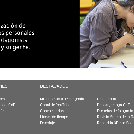
NES
DESTACADOS
nes
MUFF, festival de fotografía
CdF Tienda
as del CdF
Canal de YouTube
Descargar logo CdF
ión
Convocatorias
Escuelas de fotografía
Líneas de tiempo
Revista Sueño de la 
Fotoviaje
Recorrido 3D por Sed
a