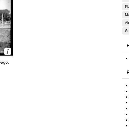
Pl
Mu
Al
G
F
yago.
P