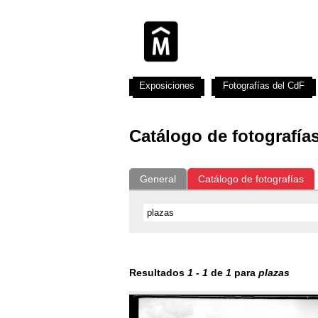
Exposiciones
Fotografías del CdF
Catálogo de fotografía
General
Catálogo de fotografías
Resultados
1
-
1
de
1
para
plazas