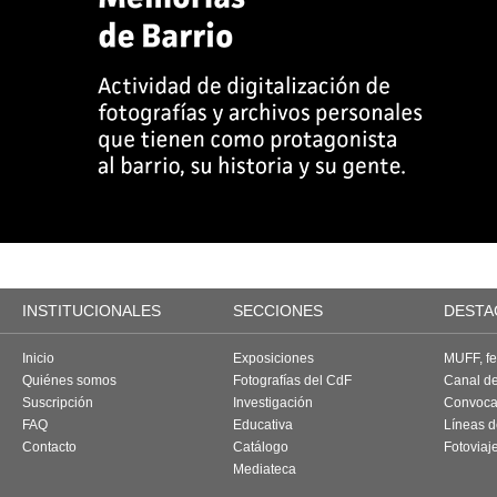
INSTITUCIONALES
SECCIONES
DESTA
Inicio
Exposiciones
MUFF, fes
Quiénes somos
Fotografías del CdF
Canal d
Suscripción
Investigación
Convoca
FAQ
Educativa
Líneas d
Contacto
Catálogo
Fotoviaj
Mediateca