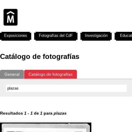
Exposiciones
Fotografías del CdF
Investigación
Educat
Catálogo de fotografías
General
Catálogo de fotografías
Resultados
1
-
1
de
1
para
plazas