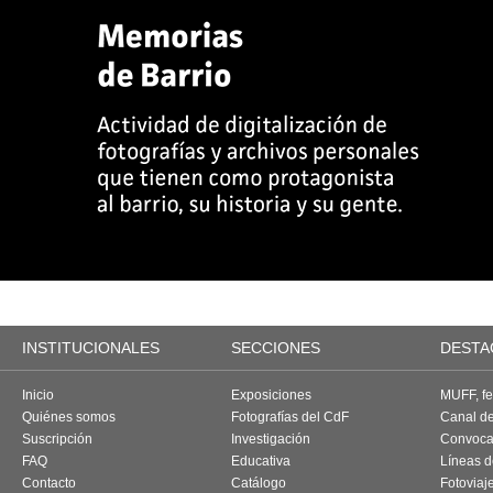
INSTITUCIONALES
SECCIONES
DESTA
Inicio
Exposiciones
MUFF, fes
Quiénes somos
Fotografías del CdF
Canal d
Suscripción
Investigación
Convoca
FAQ
Educativa
Líneas d
Contacto
Catálogo
Fotoviaj