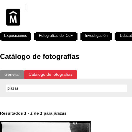
Exposiciones
Fotografías del CdF
Investigación
Educat
Catálogo de fotografías
General
Catálogo de fotografías
Resultados
1
-
1
de
1
para
plazas