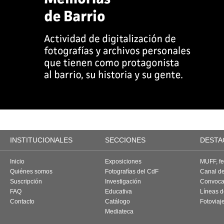
INSTITUCIONALES
SECCIONES
DESTA
Inicio
Exposiciones
MUFF, fes
Quiénes somos
Fotografías del CdF
Canal d
Suscripción
Investigación
Convoca
FAQ
Educativa
Líneas d
Contacto
Catálogo
Fotoviaj
Mediateca