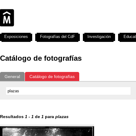
Exposiciones
Fotografías del CdF
Investigación
Educat
Catálogo de fotografías
General
Catálogo de fotografías
Resultados
1
-
1
de
1
para
plazas