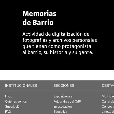
INSTITUCIONALES
SECCIONES
DESTA
Inicio
Exposiciones
MUFF, fes
Quiénes somos
Fotografías del CdF
Canal d
Suscripción
Investigación
Convoca
FAQ
Educativa
Líneas d