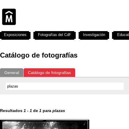
Exposiciones
Fotografías del CdF
Investigación
Educat
Catálogo de fotografías
General
Catálogo de fotografías
Resultados
1
-
1
de
1
para
plazas