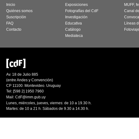
Inicio
Exposiciones
MUFF, fes
Quiénes somos
Fotografías del CdF
Canal d
Suscripción
Investigación
Convoca
FAQ
Educativa
Líneas d
Contacto
Catálogo
Fotoviaj
Mediateca
Av. 18 de Julio 885
(entre Andes y Convención)
CP 11100. Montevideo. Uruguay
Tel: [598 2] 1950 7960
Mail:
CdF@imm.gub.uy
Lunes, miércoles, jueves, viernes: de 10 a 19.30 h.
Martes: de 10 a 21 h. Sábados de 9.30 a 14.30 h.