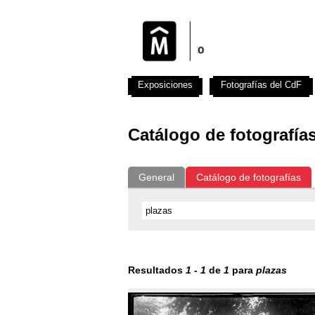
Exposiciones
Fotografías del CdF
Catálogo de fotografía
General
Catálogo de fotografías
Resultados
1
-
1
de
1
para
plazas