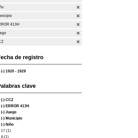
ño
nicipio
RROR 413H
ego
CZ
echa de registro
(-)
1920 - 1929
alabras clave
(-)
CCZ
(-)
ERROR 413H
(-)
Juego
(-)
Municipio
(-)
Niño
17 (1)
A (1)