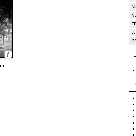
Ni
Mu
E
Ju
C
F
rro.
P