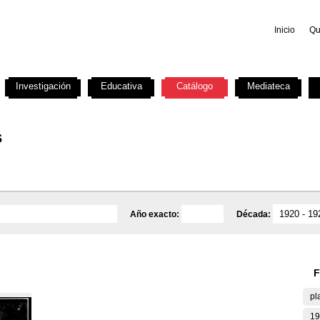
Inicio
Qu
Investigación
Educativa
Catálogo
Mediateca
s
Año exacto:
Década:
F
pl
19