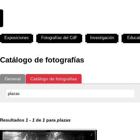
Exposiciones
Fotografías del CdF
Investigación
Educat
Catálogo de fotografías
General
Catálogo de fotografías
Resultados
1
-
1
de
1
para
plazas