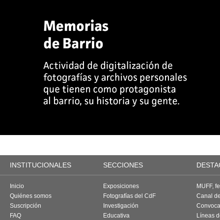
INSTITUCIONALES
SECCIONES
DESTA
Inicio
Exposiciones
MUFF, fes
Quiénes somos
Fotografías del CdF
Canal d
Suscripción
Investigación
Convoca
FAQ
Educativa
Líneas d