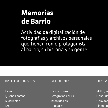
INSTITUCIONALES
SECCIONES
DESTA
Inicio
Exposiciones
MUFF, fes
Quiénes somos
Fotografías del CdF
Canal d
Suscripción
Investigación
Convoca
FAQ
Educativa
Líneas d