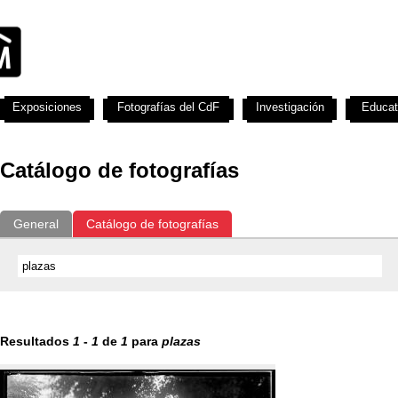
Exposiciones
Fotografías del CdF
Investigación
Educat
Catálogo de fotografías
General
Catálogo de fotografías
Resultados
1
-
1
de
1
para
plazas