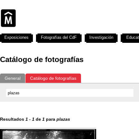
Exposiciones
Fotografías del CdF
Investigación
Educat
Catálogo de fotografías
General
Catálogo de fotografías
Resultados
1
-
1
de
1
para
plazas