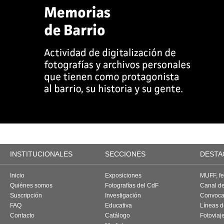
INSTITUCIONALES
SECCIONES
DESTA
Inicio
Exposiciones
MUFF, fes
Quiénes somos
Fotografías del CdF
Canal d
Suscripción
Investigación
Convoca
FAQ
Educativa
Líneas d
Contacto
Catálogo
Fotoviaj