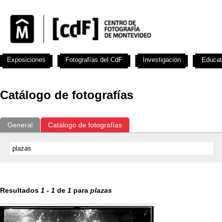
Exposiciones
Fotografías del CdF
Investigación
Educat
Catálogo de fotografías
General
Catálogo de fotografías
Resultados
1
-
1
de
1
para
plazas