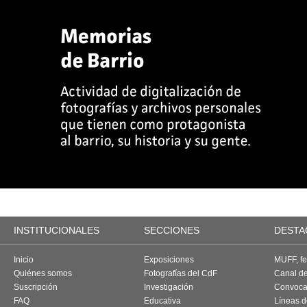
INSTITUCIONALES
SECCIONES
DESTA
Inicio
Exposiciones
MUFF, fes
Quiénes somos
Fotografías del CdF
Canal d
Suscripción
Investigación
Convoca
FAQ
Educativa
Líneas d