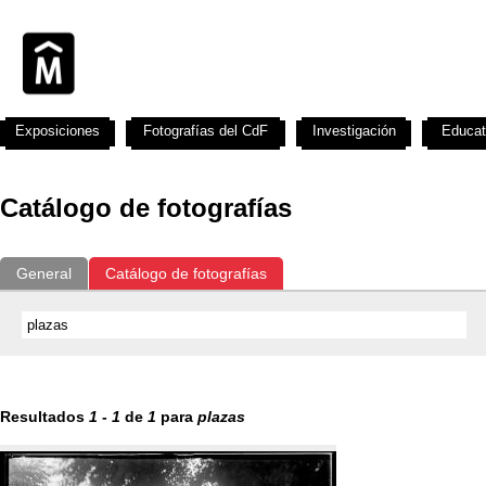
Exposiciones
Fotografías del CdF
Investigación
Educat
Catálogo de fotografías
General
Catálogo de fotografías
Resultados
1
-
1
de
1
para
plazas