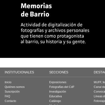
INSTITUCIONALES
SECCIONES
DESTA
Inicio
Exposiciones
MUFF, fes
Quiénes somos
Fotografías del CdF
Canal d
Suscripción
Investigación
Convoca
FAQ
Educativa
Líneas d
Contacto
Catálogo
Fotoviaj