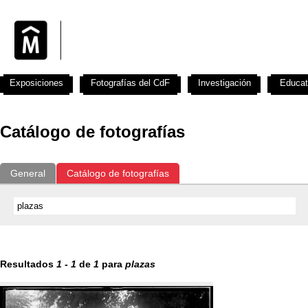
Exposiciones
Fotografías del CdF
Investigación
Educat
Catálogo de fotografías
General
Catálogo de fotografías
Resultados
1
-
1
de
1
para
plazas