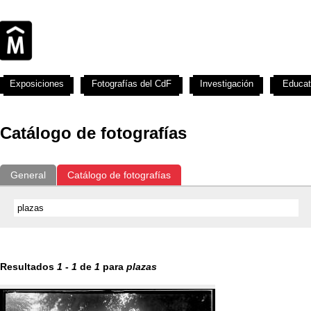
Exposiciones
Fotografías del CdF
Investigación
Educat
Catálogo de fotografías
General
Catálogo de fotografías
Resultados
1
-
1
de
1
para
plazas