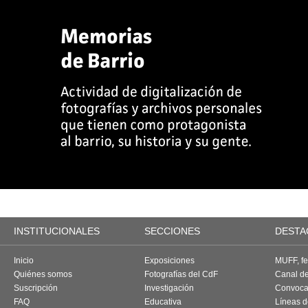
INSTITUCIONALES
SECCIONES
DESTA
Inicio
Exposiciones
MUFF, fes
Quiénes somos
Fotografías del CdF
Canal d
Suscripción
Investigación
Convoca
FAQ
Educativa
Líneas d