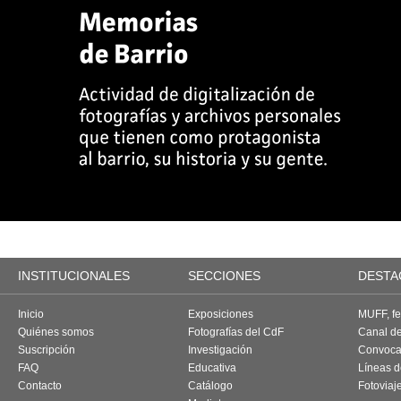
INSTITUCIONALES
SECCIONES
DESTA
Inicio
Exposiciones
MUFF, fes
Quiénes somos
Fotografías del CdF
Canal d
Suscripción
Investigación
Convoca
FAQ
Educativa
Líneas d
Contacto
Catálogo
Fotoviaj