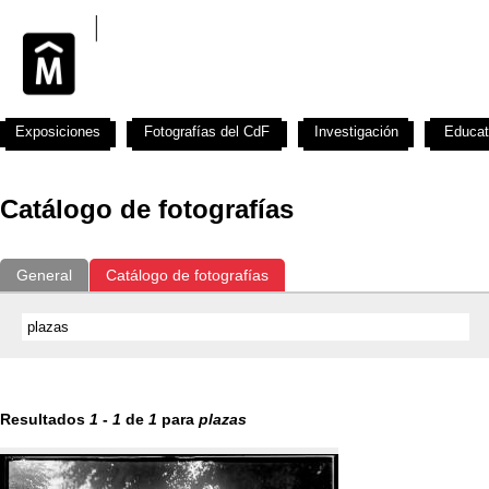
Exposiciones
Fotografías del CdF
Investigación
Educat
Catálogo de fotografías
General
Catálogo de fotografías
Resultados
1
-
1
de
1
para
plazas