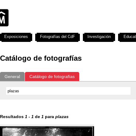
Exposiciones
Fotografías del CdF
Investigación
Educat
Catálogo de fotografías
General
Catálogo de fotografías
Resultados
1
-
1
de
1
para
plazas