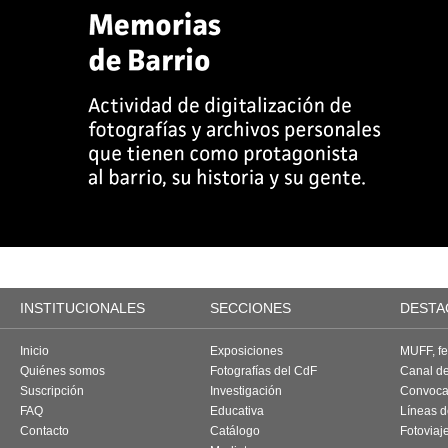
INSTITUCIONALES
SECCIONES
DESTA
Inicio
Exposiciones
MUFF, fes
Quiénes somos
Fotografías del CdF
Canal d
Suscripción
Investigación
Convoca
FAQ
Educativa
Líneas d
Contacto
Catálogo
Fotoviaj