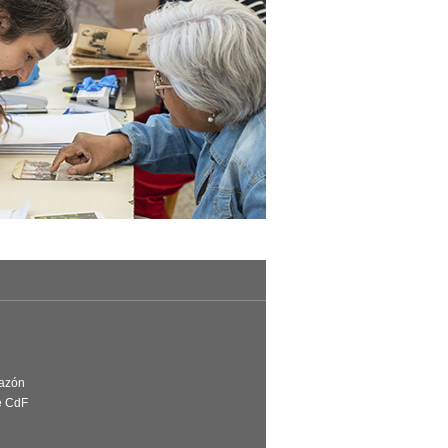
Razón
e CdF