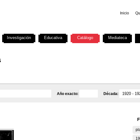
Inicio
Qu
Investigación
Educativa
Catálogo
Mediateca
s
Año exacto:
Década:
F
pl
19