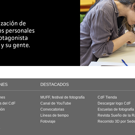
NES
DESTACADOS
nes
MUFF, festival de fotografía
CdF Tienda
as del CdF
Canal de YouTube
Descargar logo CdF
ión
Convocatorias
Escuelas de fotografía
Líneas de tiempo
Revista Sueño de la 
Fotoviaje
Recorrido 3D por Sed
a