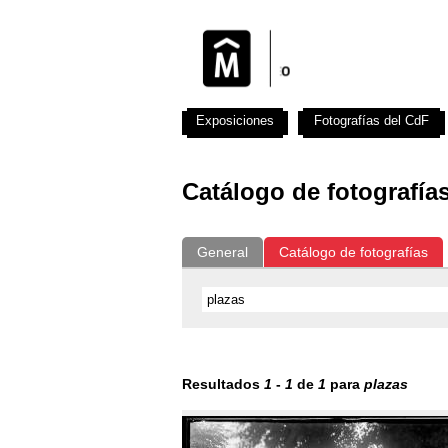
Exposiciones
Fotografías del CdF
Catálogo de fotografía
General
Catálogo de fotografías
Resultados
1
-
1
de
1
para
plazas