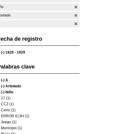
ño
bolado
echa de registro
(-)
1920 - 1929
alabras clave
(-)
A
(-)
Arbolado
(-)
Niño
17 (1)
CCZ (1)
Cerro (1)
ERROR 413H (1)
Juego (1)
Municipio (1)