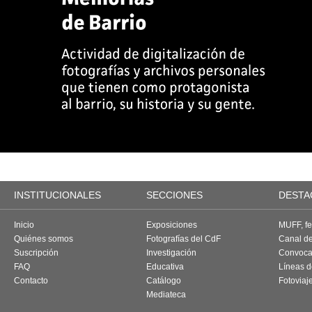
INSTITUCIONALES
SECCIONES
DESTA
Inicio
Exposiciones
MUFF, fes
Quiénes somos
Fotografías del CdF
Canal d
Suscripción
Investigación
Convoca
FAQ
Educativa
Líneas d
Contacto
Catálogo
Fotoviaj
Mediateca