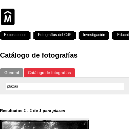
Exposiciones
Fotografías del CdF
Investigación
Educat
Catálogo de fotografías
General
Catálogo de fotografías
Resultados
1
-
1
de
1
para
plazas