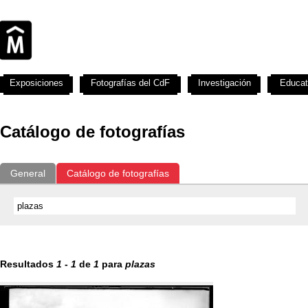
Exposiciones
Fotografías del CdF
Investigación
Educat
Catálogo de fotografías
General
Catálogo de fotografías
Resultados
1
-
1
de
1
para
plazas