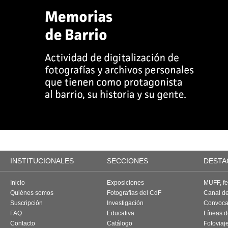
INSTITUCIONALES
SECCIONES
DESTA
Inicio
Exposiciones
MUFF, fes
Quiénes somos
Fotografías del CdF
Canal d
Suscripción
Investigación
Convoca
FAQ
Educativa
Líneas d
Contacto
Catálogo
Fotoviaj