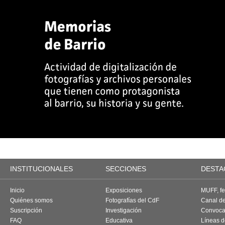
INSTITUCIONALES
SECCIONES
DESTA
Inicio
Exposiciones
MUFF, fes
Quiénes somos
Fotografías del CdF
Canal d
Suscripción
Investigación
Convoca
FAQ
Educativa
Líneas d