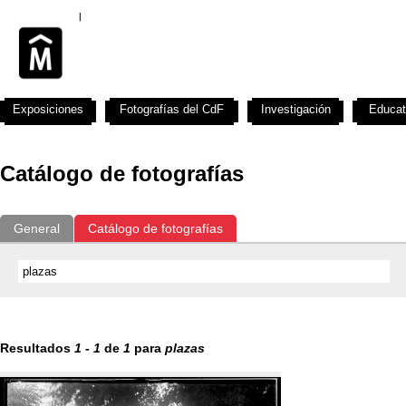
Exposiciones
Fotografías del CdF
Investigación
Educat
Catálogo de fotografías
General
Catálogo de fotografías
Resultados
1
-
1
de
1
para
plazas