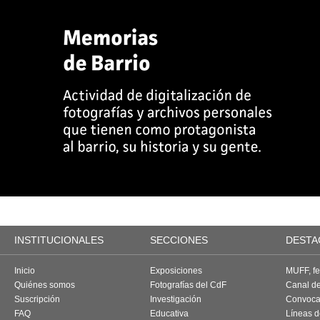
INSTITUCIONALES
SECCIONES
DESTA
Inicio
Exposiciones
MUFF, fes
Quiénes somos
Fotografías del CdF
Canal d
Suscripción
Investigación
Convoca
FAQ
Educativa
Líneas d