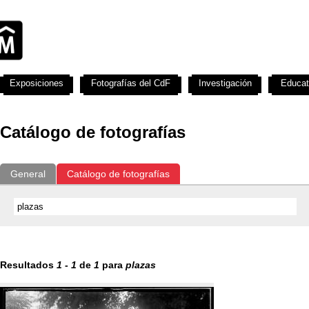
Exposiciones
Fotografías del CdF
Investigación
Educat
Catálogo de fotografías
General
Catálogo de fotografías
Resultados
1
-
1
de
1
para
plazas