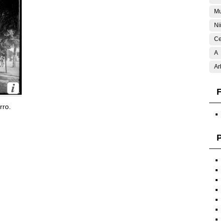
Mu
Ni
Ce
A
Ar
F
rro.
P