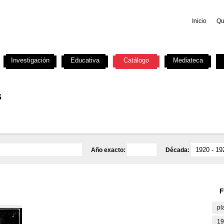
Inicio
Qu
Investigación
Educativa
Catálogo
Mediateca
s
Año exacto:
Década:
F
pl
19