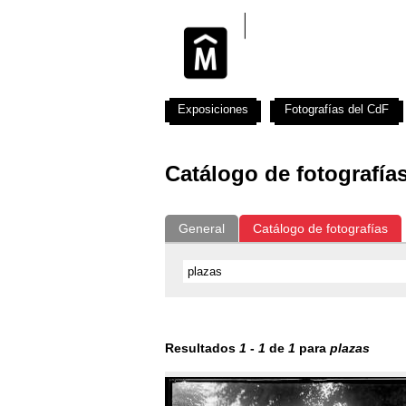
Exposiciones
Fotografías del CdF
Catálogo de fotografía
General
Catálogo de fotografías
Resultados
1
-
1
de
1
para
plazas