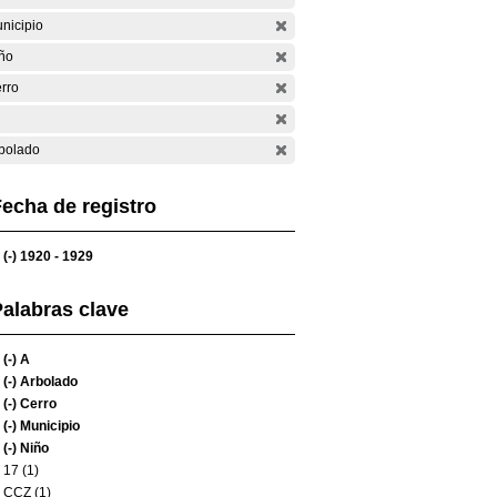
nicipio
ño
rro
bolado
echa de registro
(-)
1920 - 1929
alabras clave
(-)
A
(-)
Arbolado
(-)
Cerro
(-)
Municipio
(-)
Niño
17 (1)
CCZ (1)