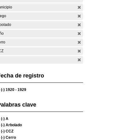
nicipio
ego
bolado
ño
rro
CZ
echa de registro
(-)
1920 - 1929
alabras clave
(-)
A
(-)
Arbolado
(-)
CCZ
(-)
Cerro