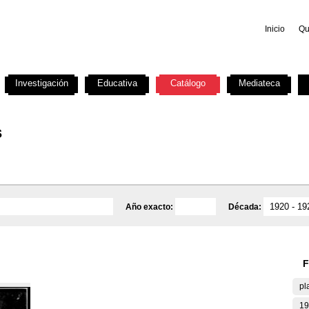
Inicio
Qu
Investigación
Educativa
Catálogo
Mediateca
s
Año exacto:
Década:
F
pl
19