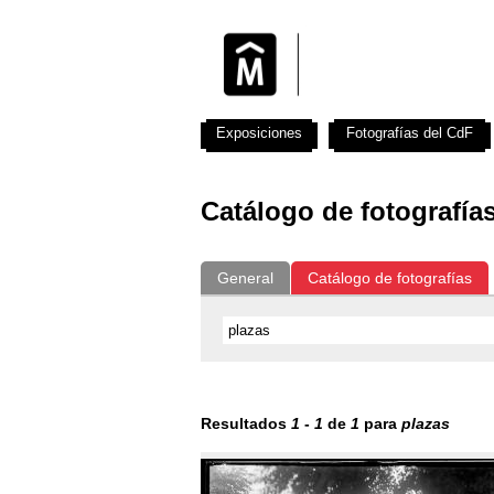
Exposiciones
Fotografías del CdF
Catálogo de fotografía
General
Catálogo de fotografías
Resultados
1
-
1
de
1
para
plazas