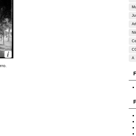
Mu
Ju
Ar
Ni
Ce
C
A
rro.
F
P