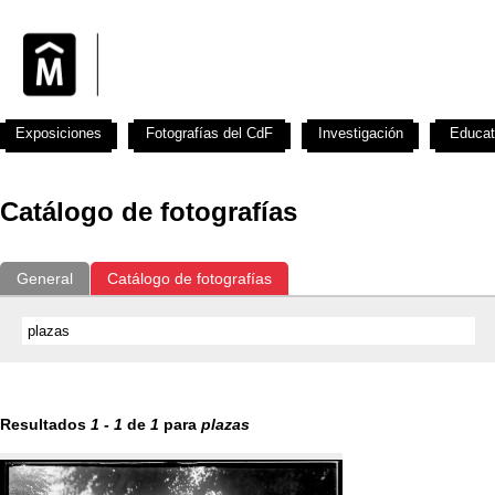
Exposiciones
Fotografías del CdF
Investigación
Educat
Catálogo de fotografías
General
Catálogo de fotografías
Resultados
1
-
1
de
1
para
plazas