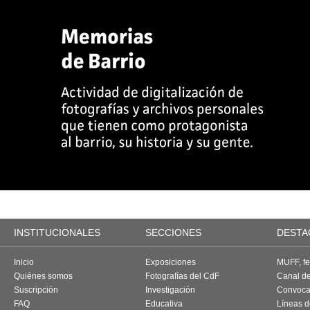
INSTITUCIONALES
SECCIONES
DESTA
Inicio
Exposiciones
MUFF, fes
Quiénes somos
Fotografías del CdF
Canal d
Suscripción
Investigación
Convoca
FAQ
Educativa
Líneas d