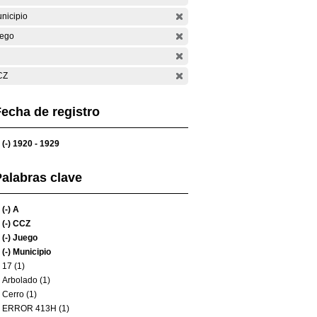
nicipio
ego
CZ
echa de registro
(-)
1920 - 1929
alabras clave
(-)
A
(-)
CCZ
(-)
Juego
(-)
Municipio
17 (1)
Arbolado (1)
Cerro (1)
ERROR 413H (1)