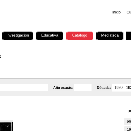
Inicio
Qu
Investigación
Educativa
Catálogo
Mediateca
s
Año exacto:
Década:
F
pl
19