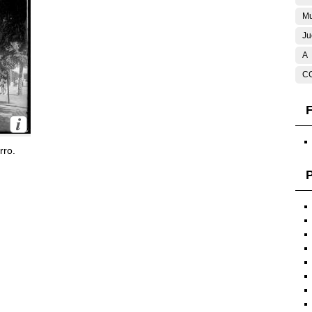
Mu
Ju
A
C
F
rro.
P