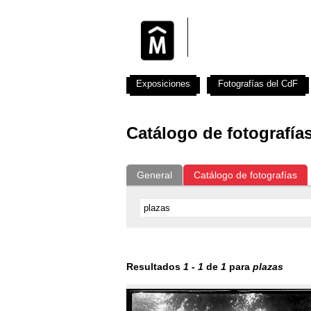
Exposiciones
Fotografías del CdF
Catálogo de fotografía
General
Catálogo de fotografías
Resultados
1
-
1
de
1
para
plazas