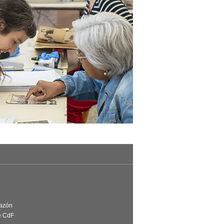
Razón
e CdF