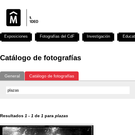
Exposiciones
Fotografías del CdF
Investigación
Educat
Catálogo de fotografías
General
Catálogo de fotografías
Resultados
1
-
1
de
1
para
plazas