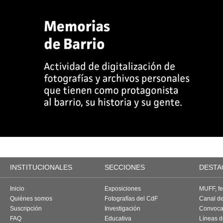
INSTITUCIONALES
SECCIONES
DESTA
Inicio
Exposiciones
MUFF, fes
Quiénes somos
Fotografías del CdF
Canal d
Suscripción
Investigación
Convoca
FAQ
Educativa
Líneas d