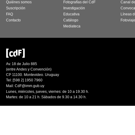
Quiénes somos
Fotografías del CdF
Canal d
Suscripción
Investigación
Convoca
FAQ
Educativa
Líneas d
Contacto
Catálogo
Fotoviaj
Mediateca
Av. 18 de Julio 885
(entre Andes y Convención)
CP 11100. Montevideo. Uruguay
Tel: [598 2] 1950 7960
Mail:
CdF@imm.gub.uy
Lunes, miércoles, jueves, viernes: de 10 a 19.30 h.
Martes: de 10 a 21 h. Sábados de 9.30 a 14.30 h.