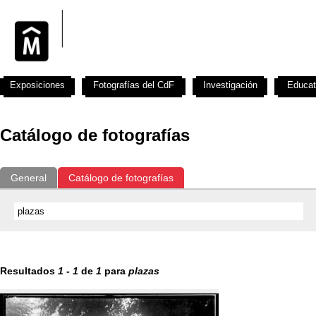
Exposiciones
Fotografías del CdF
Investigación
Educat
Catálogo de fotografías
General
Catálogo de fotografías
Resultados
1
-
1
de
1
para
plazas