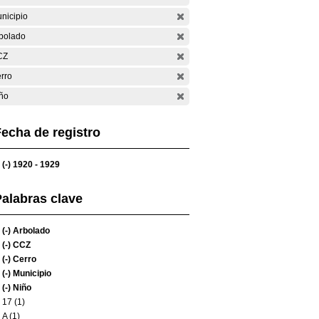
nicipio
bolado
CZ
rro
ño
echa de registro
(-)
1920 - 1929
alabras clave
(-)
Arbolado
(-)
CCZ
(-)
Cerro
(-)
Municipio
(-)
Niño
17 (1)
A (1)