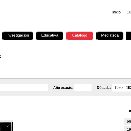
Inicio
Qu
Investigación
Educativa
Catálogo
Mediateca
s
Año exacto:
Década:
F
pl
19