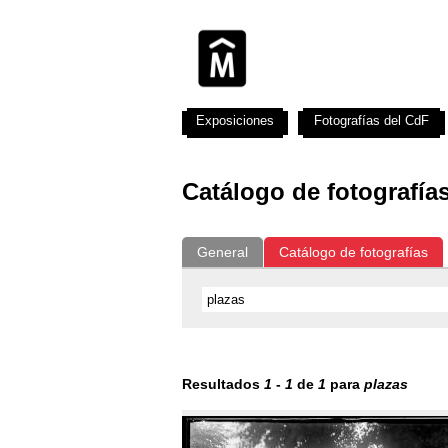
Exposiciones
Fotografías del CdF
Catálogo de fotografía
General
Catálogo de fotografías
Resultados
1
-
1
de
1
para
plazas