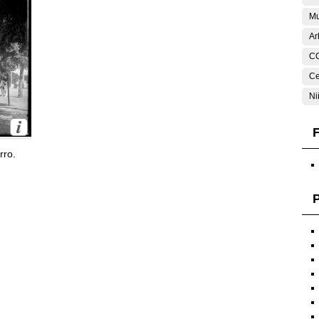
Mu
Ar
C
Ce
Ni
F
rro.
P