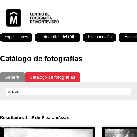
Exposiciones
Fotografías del CdF
Investigación
Educat
Catálogo de fotografías
General
Catálogo de fotografías
Resultados
1
-
9
de
9
para
plazas