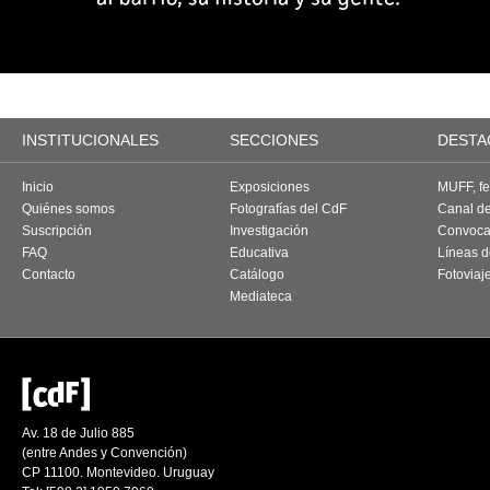
INSTITUCIONALES
SECCIONES
DESTA
Inicio
Exposiciones
MUFF, fes
Quiénes somos
Fotografías del CdF
Canal d
Suscripción
Investigación
Convoca
FAQ
Educativa
Líneas d
Contacto
Catálogo
Fotoviaj
Mediateca
Av. 18 de Julio 885
(entre Andes y Convención)
CP 11100. Montevideo. Uruguay