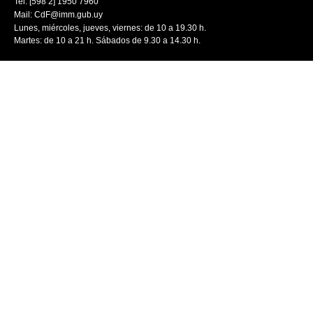
Tel: [598 2] 1950 7960
Mail:
CdF@imm.gub.uy
Lunes, miércoles, jueves, viernes: de 10 a 19.30 h.
Martes: de 10 a 21 h. Sábados de 9.30 a 14.30 h.