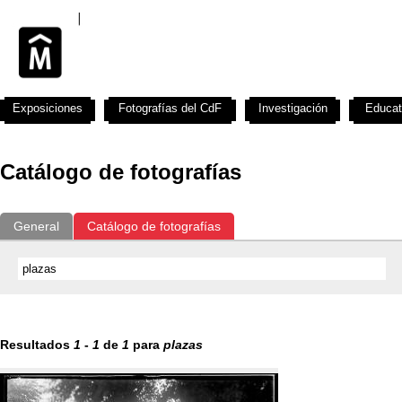
Exposiciones
Fotografías del CdF
Investigación
Educat
Catálogo de fotografías
General
Catálogo de fotografías
Resultados
1
-
1
de
1
para
plazas