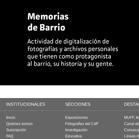
INSTITUCIONALES
SECCIONES
DESTA
Inicio
Exposiciones
MUFF, fes
Quiénes somos
Fotografías del CdF
Canal d
Suscripción
Investigación
Convoca
FAQ
Educativa
Líneas d