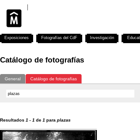
Exposiciones
Fotografías del CdF
Investigación
Educat
Catálogo de fotografías
General
Catálogo de fotografías
Resultados
1
-
1
de
1
para
plazas