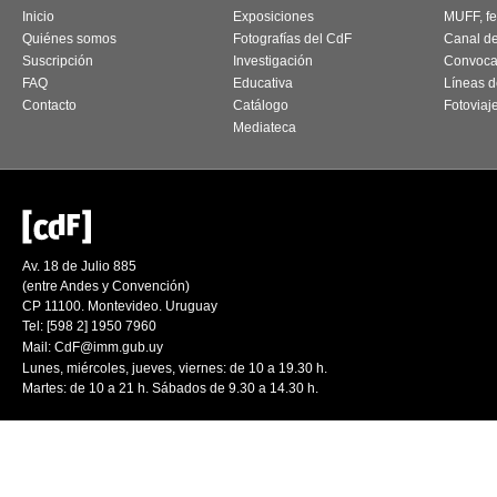
Inicio
Exposiciones
MUFF, fes
Quiénes somos
Fotografías del CdF
Canal d
Suscripción
Investigación
Convoca
FAQ
Educativa
Líneas d
Contacto
Catálogo
Fotoviaj
Mediateca
Av. 18 de Julio 885
(entre Andes y Convención)
CP 11100. Montevideo. Uruguay
Tel: [598 2] 1950 7960
Mail:
CdF@imm.gub.uy
Lunes, miércoles, jueves, viernes: de 10 a 19.30 h.
Martes: de 10 a 21 h. Sábados de 9.30 a 14.30 h.